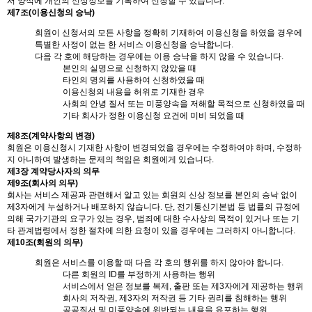
서 양식에 개인의 신상정보를 기록하여 신청할 수 있습니다.
제7조(이용신청의 승낙)
회원이 신청서의 모든 사항을 정확히 기재하여 이용신청을 하였을 경우에
특별한 사정이 없는 한 서비스 이용신청을 승낙합니다.
다음 각 호에 해당하는 경우에는 이용 승낙을 하지 않을 수 있습니다.
본인의 실명으로 신청하지 않았을 때
타인의 명의를 사용하여 신청하였을 때
이용신청의 내용을 허위로 기재한 경우
사회의 안녕 질서 또는 미풍양속을 저해할 목적으로 신청하였을 때
기타 회사가 정한 이용신청 요건에 미비 되었을 때
제8조(계약사항의 변경)
회원은 이용신청시 기재한 사항이 변경되었을 경우에는 수정하여야 하며, 수정하
지 아니하여 발생하는 문제의 책임은 회원에게 있습니다.
제3장 계약당사자의 의무
제9조(회사의 의무)
회사는 서비스 제공과 관련해서 알고 있는 회원의 신상 정보를 본인의 승낙 없이
제3자에게 누설하거나 배포하지 않습니다. 단, 전기통신기본법 등 법률의 규정에
의해 국가기관의 요구가 있는 경우, 범죄에 대한 수사상의 목적이 있거나 또는 기
타 관계법령에서 정한 절차에 의한 요청이 있을 경우에는 그러하지 아니합니다.
제10조(회원의 의무)
회원은 서비스를 이용할 때 다음 각 호의 행위를 하지 않아야 합니다.
다른 회원의 ID를 부정하게 사용하는 행위
서비스에서 얻은 정보를 복제, 출판 또는 제3자에게 제공하는 행위
회사의 저작권, 제3자의 저작권 등 기타 권리를 침해하는 행위
공공질서 및 미풍양속에 위반되는 내용을 유포하는 행위