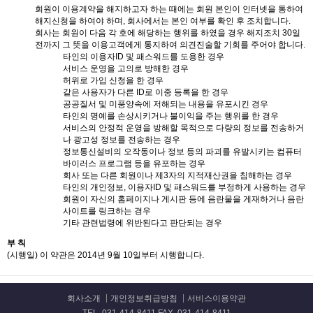
회원이 이용계약을 해지하고자 하는 때에는 회원 본인이 인터넷을 통하여
해지신청을 하여야 하며, 회사에서는 본인 여부를 확인 후 조치합니다.
회사는 회원이 다음 각 호에 해당하는 행위를 하였을 경우 해지조치 30일
전까지 그 뜻을 이용고객에게 통지하여 의견진술할 기회를 주어야 합니다.
타인의 이용자ID 및 패스워드를 도용한 경우
서비스 운영을 고의로 방해한 경우
허위로 가입 신청을 한 경우
같은 사용자가 다른 ID로 이중 등록을 한 경우
공공질서 및 미풍양속에 저해되는 내용을 유포시킨 경우
타인의 명예를 손상시키거나 불이익을 주는 행위를 한 경우
서비스의 안정적 운영을 방해할 목적으로 다량의 정보를 전송하거
나 광고성 정보를 전송하는 경우
정보통신설비의 오작동이나 정보 등의 파괴를 유발시키는 컴퓨터
바이러스 프로그램 등을 유포하는 경우
회사 또는 다른 회원이나 제3자의 지적재산권을 침해하는 경우
타인의 개인정보, 이용자ID 및 패스워드를 부정하게 사용하는 경우
회원이 자신의 홈페이지나 게시판 등에 음란물을 게재하거나 음란
사이트를 링크하는 경우
기타 관련법령에 위반된다고 판단되는 경우
부 칙
(시행일) 이 약관은 2014년 9월 10일부터 시행합니다.
회사소개
개인정보취급방침
서비스이용약관